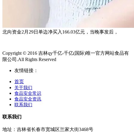
北向资金2月29日单边净买入166.03亿元，当晚事发后，
Copyright © 2016 吉林qy千亿-千亿(国际)唯一官方网站食品有
限公司.All Rights Reserved
友情链接：
首页
关于我们
食品安全常识
食品安全资讯
联系我们
联系我们
地址：吉林省长春市宽城区兰家大街3468号