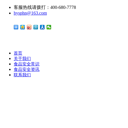
客服热线请拨打：400-680-7778
hysphn@163.com
首页
关于我们
食品安全常识
食品安全资讯
联系我们