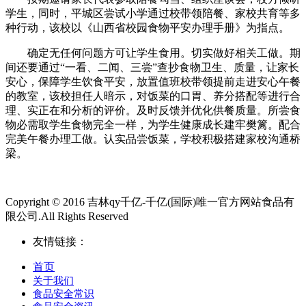
学生，同时，平城区尝试小学通过校带领陪餐、家校共育等多
种行动，该校以《山西省校园食物平安办理手册》为指点。
确定无任何问题方可让学生食用。切实做好相关工做。期
间还要通过“一看、二闻、三尝”查抄食物卫生、质量，让家长
安心，保障学生饮食平安，放置值班校带领提前走进安心午餐
的教室，该校担任人暗示，对饭菜的口胃、养分搭配等进行合
理、实正在和分析的评价。及时反馈并优化供餐质量。所尝食
物必需取学生食物完全一样，为学生健康成长建牢樊篱。配合
完美午餐办理工做。认实品尝饭菜，学校积极搭建家校沟通桥
梁。
Copyright © 2016 吉林qy千亿-千亿(国际)唯一官方网站食品有
限公司.All Rights Reserved
友情链接：
首页
关于我们
食品安全常识