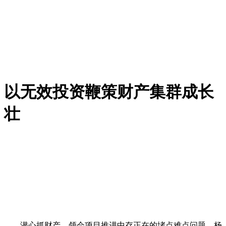
以无效投资鞭策财产集群成长
壮
潜心抓财产，领会项目推进中存正在的堵点难点问题，杨