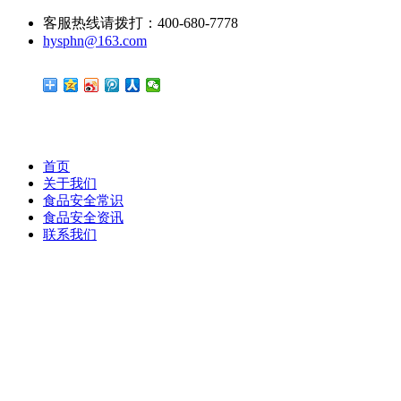
客服热线请拨打：400-680-7778
hysphn@163.com
首页
关于我们
食品安全常识
食品安全资讯
联系我们