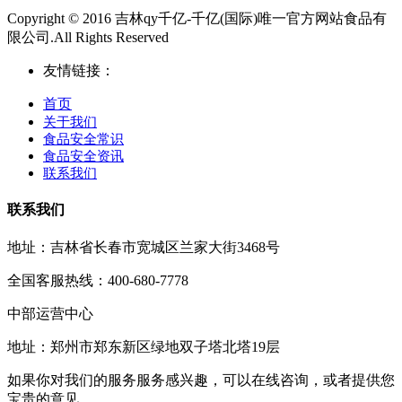
Copyright © 2016 吉林qy千亿-千亿(国际)唯一官方网站食品有
限公司.All Rights Reserved
友情链接：
首页
关于我们
食品安全常识
食品安全资讯
联系我们
联系我们
地址：吉林省长春市宽城区兰家大街3468号
全国客服热线：400-680-7778
中部运营中心
地址：郑州市郑东新区绿地双子塔北塔19层
如果你对我们的服务服务感兴趣，可以在线咨询，或者提供您
宝贵的意见