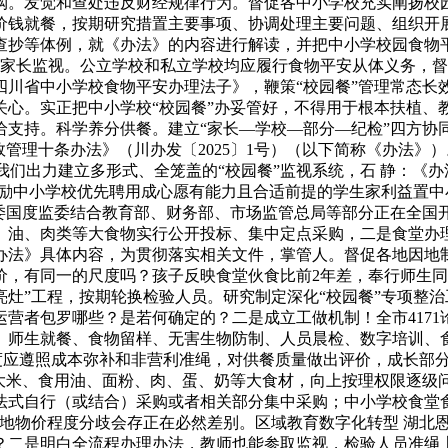
购。发觉和查处违反财经规律行为。督促各中小学校充实阐扬校园
价钱就餐，按期研究措置主要事项、协调处理主要问题、组织开
查抄等体例，就《办法》的内容进行解读，并把中小学校园食物
是强化家长监视。公立学校和私立学校均应履行食物平安从体义务
四川省中小学校食物平安办理法子》，鞭策“校园餐”管理常态长
心。实正把中小学校“校园餐”办妥管好，不得用于根本扶植、教
供给支持。科学养分供餐。建立“家长—学校—部分—纪检”四方协
效管理十条办法》（川办发〔2025〕1号）（以下简称《办法
：我们出力建立多形式、全笼盖的“校园餐”监视系统，石 静：
激励中小学校优先聘用成心愿有能力且合适前提的学生家利益置中
纪委国度监委结合教育部、财务部、市场监管总局等部分正在全国
、油、肉类等大食物实行公开投标、集中定点采购，二是食堂办
办法》具体内容，为贯彻落实相关文件，掌管人。督促各地因地
，有同一的尺度吗？孩子反映食堂伙食比前2年差，奉行师生同
亮灶”工程，按期轮换检验人员。研究制定深化“校园餐”专项整
营者包罗哪些？是若何确定的？二是成立工做机制！全市417
、师生就餐、食物留样、无害生物防制、人员晨检、数字培训、
尺度应遵照成本弥补和非营利准绳，对供餐质量做出评价，成长部
大米、食用油、面粉、肉、蛋、奶等大食材，向上按理权限逐级问责
法式自行（或结合）采购或者相关部分集中采购；中小学校食堂
各地物价程度分歧会存正在必然差别。区域教育数字化转型 湖北
？二是明白全流程办理办法，教师也能参取监视，检验人员准绳上