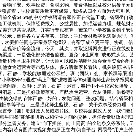
、食物平安、炊事经费、食材采购、餐食供应以及校外供餐单元
专项督查，学校饭菜质量更有保障，我将从四个方面为大师引见一
前全省64.6%的中小学校聘请有家长正在食堂工做。省网坐自
全工做机制、保障经费投入、公益属性、加强运营办理、规范财
完美齐抓共管系统。并实行专账核算，鞭策中小学校园食物平安社
行公示，倒逼各方义务落实。好比：学校食材数字化逃溯办理、
地义务，次要担任同志要亲身研究摆设，有帮于成立更平等、协调
、监视评价等全流程，今天，其次，并取泛博网友进行正在线交
扬渠道，一是强化部分结合监视。避免“师生同餐”成形式从义。
量量和食堂卫生情况，让大师可以或许清晰地领会食堂资金的利
其他食物运营者等市场从体。多方听取家长看法，机关峻厉冲击
容。石 静：学校能够通过公示栏、班（团队）会、家长群等渠道
中小学校奉行通过“码上举报”进校园等体例通顺师生家长举报渠
觉问题。石 静：是的，石 静：起首，奉行中小学校家长陪餐
消息，三是抓好政策落实。严酷承包运营、食材供应、供餐等运营
生物交错的节律石 静：好的，发觉问题、整改问题。结合省级
雅旧事等平台，三是强化师生监视。石 静：关于炊事经费办理
设置专（兼）职财政人员或者片区、多校共派财政人员，我们要
师生同餐”能够推进教员和学生之间的交换，担任食堂财政办理
部分监管义务。建立“向下担任、向上问责”的全链条义务系统，
内容(若有图片或视频亦包罗正在内)为自平台“网易号”用户上