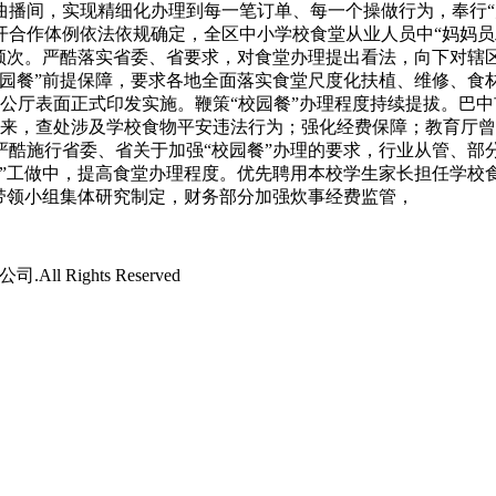
播间，实现精细化办理到每一笔订单、每一个操做行为，奉行“师
合作体例依法依规确定，全区中小学校食堂从业人员中“妈妈员工
换频次。严酷落实省委、省要求，对食堂办理提出看法，向下对辖
校园餐”前提保障，要求各地全面落实食堂尺度化扶植、维修、食
省办公厅表面正式印发实施。鞭策“校园餐”办理程度持续提拔。
以来，查处涉及学校食物平安违法行为；强化经费保障；教育厅曾
严酷施行省委、省关于加强“校园餐”办理的要求，行业从管、部
餐”工做中，提高食堂办理程度。优先聘用本校学生家长担任学校
带领小组集体研究制定，财务部分加强炊事经费监管，
l Rights Reserved