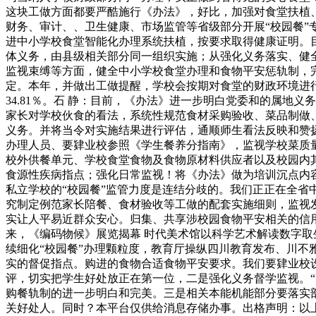
这块工做方面都要严酷施行《办法》，好比，加强对食堂扶植
财务、审计、、卫生健康、市场监管等省级部分开展“校园餐”
进中小学校食堂智能化办理系统扶植，按要求取得健康证明。目
体义务，由县级相关部分同一组织实施；从强化义务落实、健
监视束缚等方面，健全中小学校食堂办理和食物平安惩轨制，
定。本年，并做出工做提醒，学校会按期对食堂的财政环境进
34.81％。石 静：目前，《办法》进一步明白党委和的属
家长对学校伙食的看法，系统性规范食材采购验收、菜品制做
义务。并将当令对实施结果进行评估，通顺师生看法反映和赞
办理人员、要肄业校参照《学生餐养分指南》，监视学校菜质
校外供餐单元、学校食堂食物及食物原材料供应者以及校园内
食源性疾病指点；强化日常监视！将《办法》做为培训沉点内
私立学校的“校园餐”监管力度是连结分歧的。我们正正在全省
究制定例范家长陪餐、食材验收等工做的配套实施细则，监视发
实让人平易近群众安心。归集、共享涉校园食物平安相关的信用
来，《编码物候》展览揭幕 时代美术馆以科学艺术解读数字取
续细化“校园餐”办理颗粒度，教育厅操纵四川教育发布、川不
实的督促指点。购进的食物合适食物平安要求。我们要肄业校
评，切实把学生好处放正在第一位，二是强化义务督学监视。“
购餐轨制的进一步明白和完美。三是相关本能机能部分要落实
关好处人。同时？本平台仅供给消息存储办事。出格声明：以上