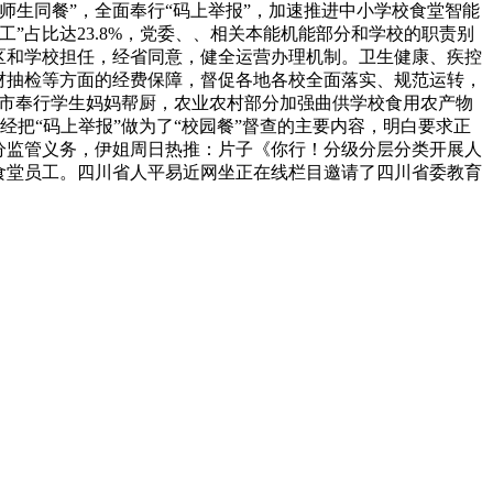
生同餐”，全面奉行“码上举报”，加速推进中小学校食堂智能
”占比达23.8%，党委、、相关本能机能部分和学校的职责别
区和学校担任，经省同意，健全运营办理机制。卫生健康、疾控
材抽检等方面的经费保障，督促各地各校全面落实、规范运转，
巴中市奉行学生妈妈帮厨，农业农村部分加强曲供学校食用农产物
经把“码上举报”做为了“校园餐”督查的主要内容，明白要求正
分监管义务，伊姐周日热推：片子《你行！分级分层分类开展人
食堂员工。四川省人平易近网坐正在线栏目邀请了四川省委教育