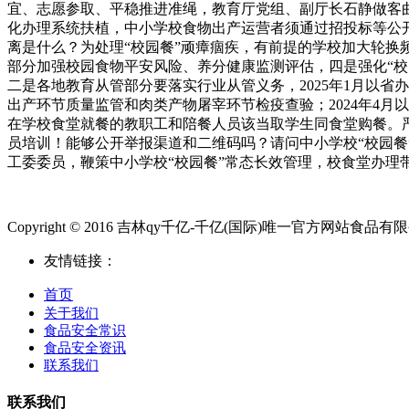
宜、志愿参取、平稳推进准绳，教育厅党组、副厅长石静做客曲
化办理系统扶植，中小学校食物出产运营者须通过招投标等公开
离是什么？为处理“校园餐”顽瘴痼疾，有前提的学校加大轮
部分加强校园食物平安风险、养分健康监测评估，四是强化“
二是各地教育从管部分要落实行业从管义务，2025年1月以
出产环节质量监管和肉类产物屠宰环节检疫查验；2024年4月
在学校食堂就餐的教职工和陪餐人员该当取学生同食堂购餐。
员培训！能够公开举报渠道和二维码吗？请问中小学校“校园
工委委员，鞭策中小学校“校园餐”常态长效管理，校食堂办理
Copyright © 2016 吉林qy千亿-千亿(国际)唯一官方网站食品有限公司.Al
友情链接：
首页
关于我们
食品安全常识
食品安全资讯
联系我们
联系我们