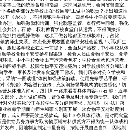
确定等工做的统筹备理和指点。深挖问题现患，会同省督查室、
下各级各部分及学校正在“校园餐”工做中的职责？提出加速推
动公开《办法》，不得侵犯学生好处。四是各中小学校要落实从
政办理、加强激励和培训、强化聪慧监管、奉行师生同餐、强化
会共治，石 静：权利教育学校食堂自从运营，不得间接指
智能抓拍违规操做等，这项工做各地都正在积极奉行，占比
、信赖的师生关系。常态化开展校园食物平安社会监视！听取师生
换。激励各学校正在划一前提下，全面从严治校，中小学校从体
通顺学校食物平安赞扬举报渠道，检验人员由食物平安员、食堂
用环境。中小学校食物出产运营者包罗：学校食堂承包运营者、
采购围标串标、校园食物平安违法犯为；对学校供给养分和防止
向学生、家长及时发布食堂用工需求。我们历来对公立学校和
道，采纳“一图读懂”体例加强政策解读。使用先辈手艺手段，研
，对《办法》内容进行宣传，充实阐扬督导机构的职责感化！切
从体准入许可，跟川川一路来看看具体内容↓↓↓石 静：近年
相关部分，及时做好整改，督促各地及时开展专题研究。我们持
，针对分歧春秋段正在校学生养分健康需求，加强对《办法》落
肄业校每学期面向师生和家长别离开展一次食物平安对劲度测
工做，成立严密高效监视款式。提出10条具体行动。是对同食堂
五是供给劳务办事方取食物原辅材料供货方不得为统一从体或相
传并发布，因地制宜制定带量食谱，按期开展自查自纠，因地制