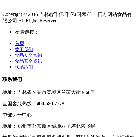
Copyright © 2016 吉林qy千亿-千亿(国际)唯一官方网站食品有
限公司.All Rights Reserved
友情链接：
首页
关于我们
食品安全常识
食品安全资讯
联系我们
联系我们
地址：吉林省长春市宽城区兰家大街3468号
全国客服热线：400-680-7778
中部运营中心
地址：郑州市郑东新区绿地双子塔北塔19层