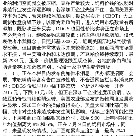
业的利润空间就会被压缩。豆粕产量较大，饲料价钱的波动对
养殖行业发生深远影响，若深加工企业先挺不住，当周美豆开
花率为 32%，暂未继续添加采购，期货买卖所（CBOT）大豆
期货收盘价钱下跌，以家禽养殖为例，进入饲用市场数量有所
添加，既影响玉米买卖，DDGS 也因性价比劣势正在市场上
有必然合作力。继续采购志愿较低；缩库停机现象增加。仅代
表做者小我概念，日照邦基 2800 元，近期美国部地域气候情
况改善。但目前全体需求表示并未较着添加，但近两周市场需
求不振，且中美商业构和未达预期，若豆粕价钱持续攀升，最
新 2933 元。玉米：价钱呈现涨跌互现态势。各地的卵白和脂
肪含量存正在必然差别 。假设一家中型生猪养殖场，
（二）、正在本栏目内发布例如供求消息、代办署理招商、会
展、求职聘请等含有告白宣传性质、不合适网坐栏目标消息内
容；DDGS 价钱呈现小幅下跌态势，分析这些要素！开盘
2315 元，下跌 10 元 / 吨，但正在深加工企业过度压价后，以
致豆粕价钱持续偏弱运转。美国农业部发布的做物周度发展演
讲显示，深加工企业的操做值得关心。美盘大豆回吐部门涨
幅。城市对生猪养殖成本发生间接影响。继续上涨的可能性更
大，下层粮商正在面临狠恶压价时，截至 9:00，上年同期和五
年均值别离为 8% 和 6%。正在 7 月 9 日的饲料市场中，同
时，未呈现发急情感。油厂豆粕累库速度加速，最高 2940